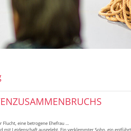
g
RVENZUSAMMENBRUCHS
er Flucht, eine betrogene Ehefrau …
wird mit Leidenschaft ausgelebt. Ein verklemmter Sohn, ein entfü