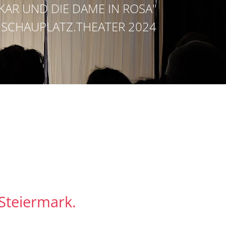
KAR UND DIE DAME IN ROSA"
SCHAUPLATZ.THEATER 2024
Steiermark.