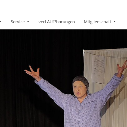
Service
verLAUT!barungen
Mitgliedschaft