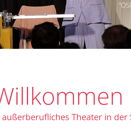
"OS
 Willkommen
außerberufliches Theater in der 