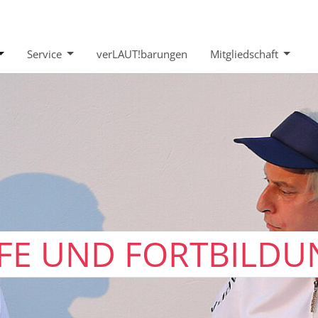
Service
verLAUT!barungen
Mitgliedschaft
LFE UND FORTBILD