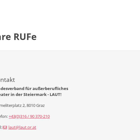
are RUFe
ntakt
desverband für außerberufliches
ater in der Steiermark - LAUT!
meliterplatz 2, 8010 Graz
efon:
+43(0)316 / 90 370-210
l:
laut@laut.or.at