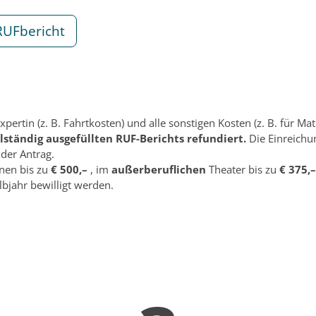
RUFbericht
xpertin (z. B. Fahrtkosten) und alle sonstigen Kosten (z. B. für M
llständig ausgefüllten RUF-Berichts refundiert.
Die Einreichu
 der Antrag.
nen bis zu
€ 500,–
, im
außerberuflichen
Theater bis zu
€ 375,–
bjahr bewilligt werden.